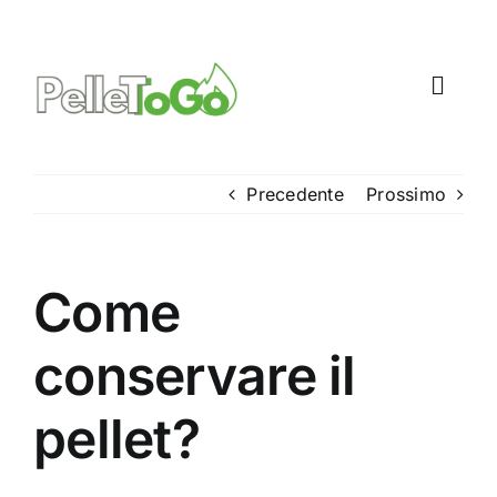
Salta
al
contenuto
Toggl
Navig
Come funziona
Precedente
Prossimo
Pellet Newsroom
Come
conservare il
pellet?