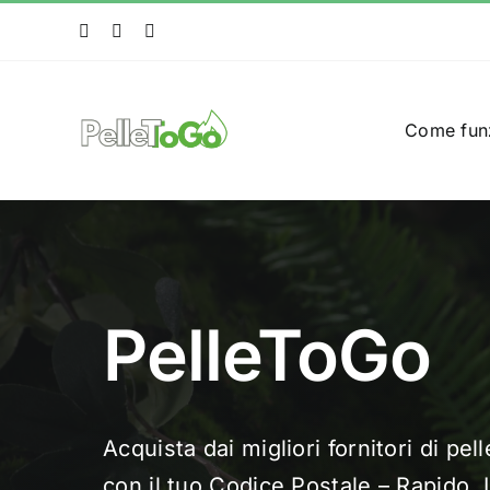
Salta
al
contenuto
Come fun
PelleToGo
Acquista dai migliori fornitori di pel
con il tuo Codice Postale – Rapido, 