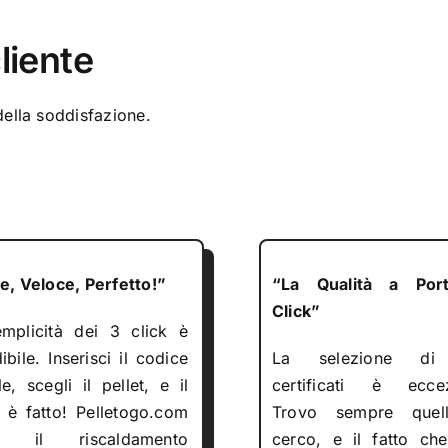
liente
ella soddisfazione.
le, Veloce, Perfetto!”
“La Qualità a Port
Click”
mplicità dei 3 click è
ibile. Inserisci il codice
La selezione di 
e, scegli il pellet, e il
certificati è eccez
 è fatto! Pelletogo.com
Trovo sempre quel
e il riscaldamento
cerco, e il fatto ch