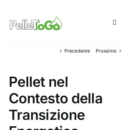
Salta
al
contenuto
Toggl
Navig
Come funziona
Precedente
Prossimo
Pellet Newsroom
Pellet nel
Contesto della
Transizione