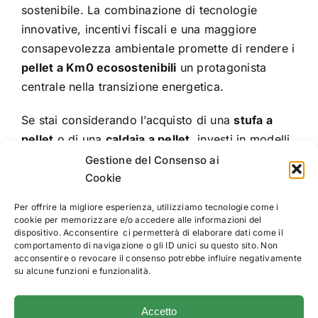
sostenibile. La combinazione di tecnologie
innovative, incentivi fiscali e una maggiore
consapevolezza ambientale promette di rendere i
pellet a Km0 ecosostenibili
un protagonista
centrale nella transizione energetica.
Se stai considerando l’acquisto di una
stufa a
pellet
o di una
caldaia a pellet
, investi in modelli
sostenibili e certificati. Contribuire a un futuro più
Gestione del Consenso ai
verde inizia con le scelte che facciamo oggi.
Cookie
Per offrire la migliore esperienza, utilizziamo tecnologie come i
Pellet Per Riscaldamento
cookie per memorizzare e/o accedere alle informazioni del
dispositivo. Acconsentire ci permetterà di elaborare dati come il
comportamento di navigazione o gli ID unici su questo sito. Non
acconsentire o revocare il consenso potrebbe influire negativamente
Trend di
Post correlati
su alcune funzioni e funzionalità.
Stufe a
mercato
pellet di
o
pellet
Accetto
ultima